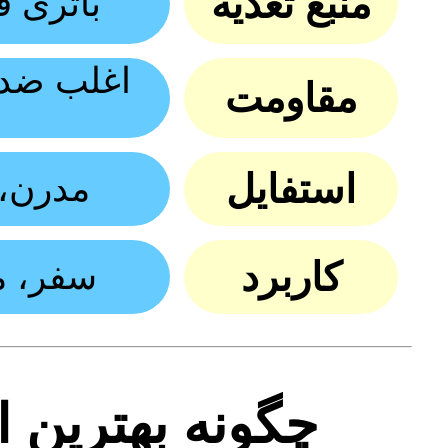
منبع تغذیه
باتری ق
اغلب ضد آ
مقاومت
استفایل
مدرن، 
کاربرد
سفر، م
چگونه بهترین ا