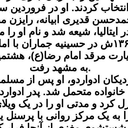
حمدحسن قدیری ابیانه، رایزن 
ایتالیا، شیعه شد و نام او را 
در فروردین سال ۱۳۶۰ش در حسینیه جمارا
رت مرقد امام رضا(ع)، هشتمی
به مشهد رفت.
زدیکان ادواردو، او پس از مس
انواده متحمل شد. پدر ادواردو،
کرد و مدتی او را در یک ویل
 به یک مرکز روانی با پرسنل یه
ستشوی مغزی از آنجا فرار کرد