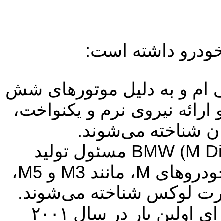
 ام و به دلیل موتورهای شش
رائه نیروی نرم و یکنواخت،
ان شناخته می‌شوند.
بخش عملکرد بالای BMW (M Division) مسئول تولید
نسخه‌های اسپرت و قدرتمند مدل‌های استاندارد است. خودروهای M، مانند M3 و M5،
رت لوکس شناخته می‌شوند.
اینترفیس کنترل مرکزی iDrive که برای اولین بار در سال ۲۰۰۱