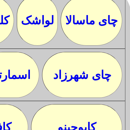
چای ماسالا
لواشک
کل
چای شهرزاد
اسمارت
کاپوچینو
کاف