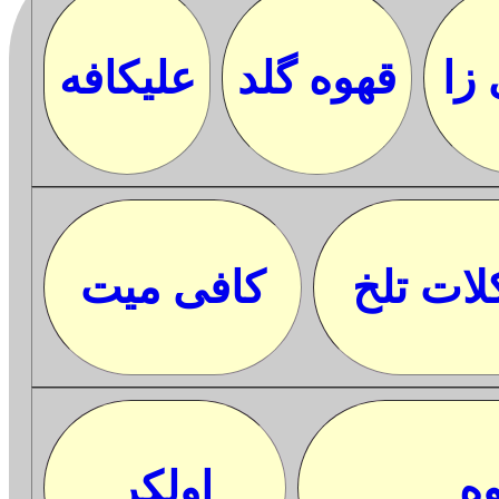
 زا
قهوه گلد
علیکافه
ات تلخ
کافی میت
ه
اولکر