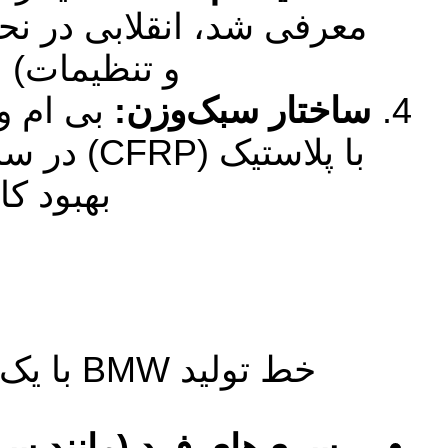
معرفی شد، انقلابی در نح
و تنظیمات) ا
ساختار سبک‌وزن:
بی ام و 
بهبود ک
خط تولید BMW با یک سیستم نام‌گذاری عددی ساده سازماندهی شده است:
سری‌های فرد (مانند سری ۱، ۳، ۵،