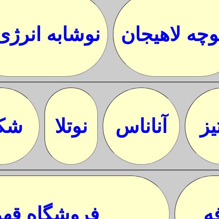
وچه لاهیجان
نوشابه انرژی
یز
آناناس
نوتلا
شکل
ه
فروشگاه قهو