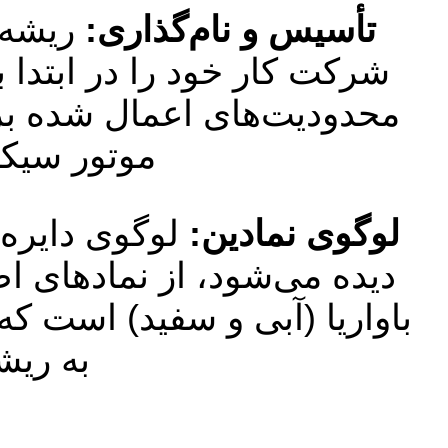
تأسیس و نام‌گذاری:
شرکت کار خود را در ابتدا ب
موتور سیکلت (۱۹۲۳) و سپس خودرو (۲۸
لوگوی نمادین:
دیده می‌شود، از نمادهای اص
باواریا (آبی و سفید) است ک
به ریش