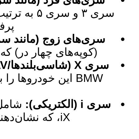
سری ۳ و س
پرف
سری‌های زوج (مانند سری ۲، ۴، ۶،
(کوپه‌های چهار در) ک
سری X (شاسی‌بلندها/SAV):
سری i (الکتریکی):
iX، که نشان‌دهنده ورود قاطع این شرکت به دوران الکتریکی است.