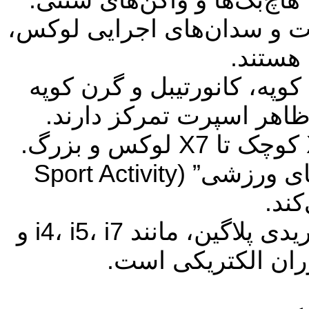
ی اسپرت و سدان‌های اجرایی لوکس،
هستند.
وپه، کانورتیبل و گرن کوپه
ظاهر اسپرت تمرکز دارند.
شامل شاسی‌بلندها از X1 کوچک تا X7 لوکس و بزرگ.
BMW این خودروها را به عنوان “وسایل نقلیه فعالیت‌های ورزشی” (Sport Activity
شامل مدل‌های تمام الکتریکی و هیبریدی پلاگین، مانند i4، i5، i7 و